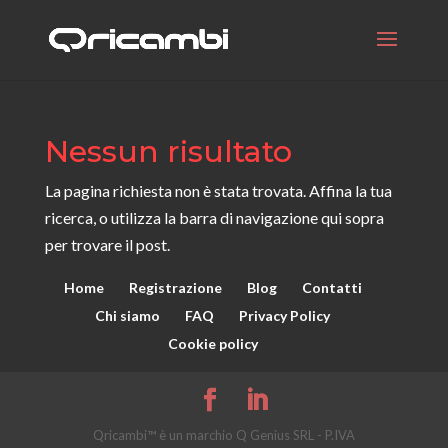
Nessun risultato
La pagina richiesta non è stata trovata. Affina la tua
ricerca, o utilizza la barra di navigazione qui sopra
per trovare il post.
Home
Registrazione
Blog
Contatti
Chi siamo
FAQ
Privacy Policy
Cookie policy
Qricambi™ è un marchio Q Genius SRL - P.IVA