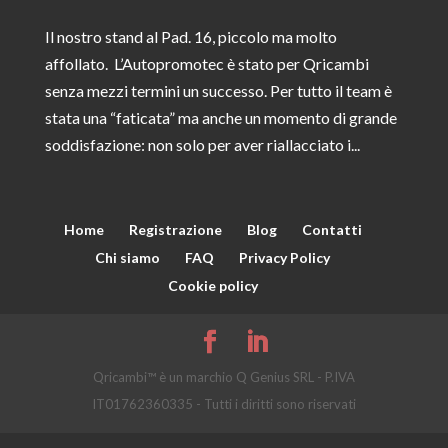
Il nostro stand al Pad. 16, piccolo ma molto
affollato. L’Autopromotec è stato per Qricambi
senza mezzi termini un successo. Per tutto il team è
stata una “faticata” ma anche un momento di grande
soddisfazione: non solo per aver riallacciato i...
Home
Registrazione
Blog
Contatti
Chi siamo
FAQ
Privacy Policy
Cookie policy
Qricambi™ è un marchio Q Genius SRL - P.IVA
IT01762360335 - Tutti i diritti sono riservati