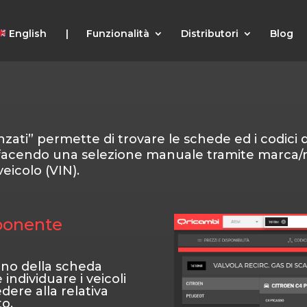
English |
Funzionalità
Distributori
Blog
nzati” permette di trovare le schede ed i codici
cendo una selezione manuale tramite marca/m
veicolo (VIN).
ponente
rno della scheda
 individuare i veicoli
ere alla relativa
o.