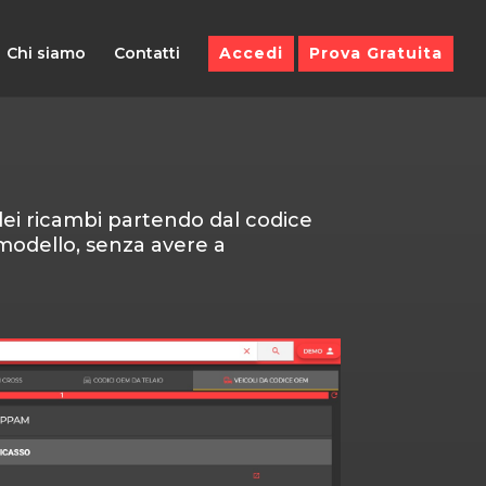
Chi siamo
Contatti
Accedi
Prova Gratuita
 dei ricambi partendo dal codice
odello, senza avere a