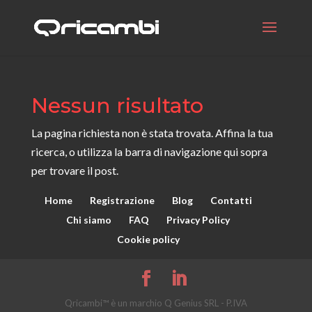
Nessun risultato
La pagina richiesta non è stata trovata. Affina la tua
ricerca, o utilizza la barra di navigazione qui sopra
per trovare il post.
Home
Registrazione
Blog
Contatti
Chi siamo
FAQ
Privacy Policy
Cookie policy
Qricambi™ è un marchio Q Genius SRL - P.IVA