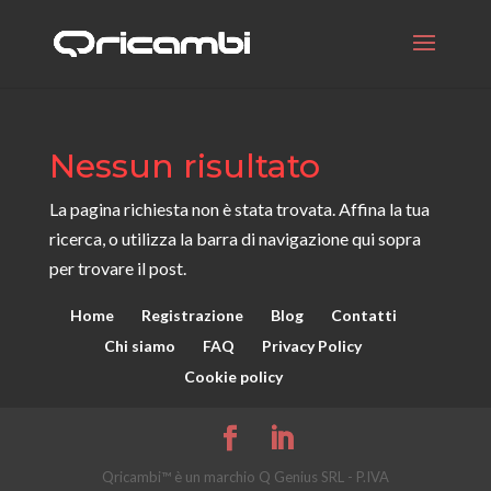
Nessun risultato
La pagina richiesta non è stata trovata. Affina la tua
ricerca, o utilizza la barra di navigazione qui sopra
per trovare il post.
Home
Registrazione
Blog
Contatti
Chi siamo
FAQ
Privacy Policy
Cookie policy
Qricambi™ è un marchio Q Genius SRL - P.IVA