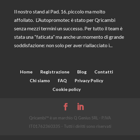
Il nostro stand al Pad. 16, piccolo ma molto
affollato. L’Autopromotec è stato per Qricambi
senza mezzi termini un successo. Per tutto il team è
stata una “faticata” ma anche un momento di grande
soddisfazione: non solo per aver riallacciato i...
Home
Registrazione
Blog
Contatti
Chi siamo
FAQ
Privacy Policy
Cookie policy
Qricambi™ è un marchio Q Genius SRL - P.IVA
IT01762360335 - Tutti i diritti sono riservati