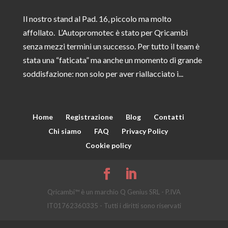
Il nostro stand al Pad. 16, piccolo ma molto
affollato. L’Autopromotec è stato per Qricambi
senza mezzi termini un successo. Per tutto il team è
stata una “faticata” ma anche un momento di grande
soddisfazione: non solo per aver riallacciato i...
Home
Registrazione
Blog
Contatti
Chi siamo
FAQ
Privacy Policy
Cookie policy
Qricambi™ è un marchio Q Genius SRL - P.IVA
IT01762360335 - Tutti i diritti sono riservati