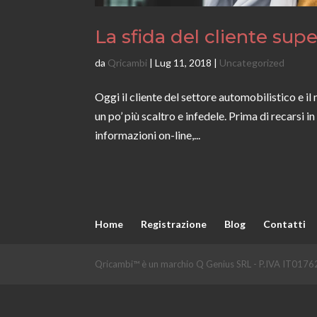
La sfida del cliente sup
da
Qricambi
|
Lug 11, 2018
|
Uncategorized
Oggi il cliente del settore automobilistico e 
un po’ più scaltro e infedele. Prima di recarsi 
informazioni on-line,...
Home
Registrazione
Blog
Contatti
Qricambi™ è un marchio Q Genius SRL - P.IVA IT0176236