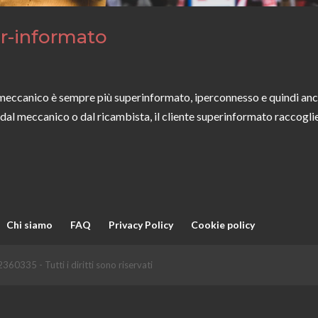
er-informato
il meccanico è sempre più superinformato, iperconnesso e quindi an
in dal meccanico o dal ricambista, il cliente superinformato raccogli
Chi siamo
FAQ
Privacy Policy
Cookie policy
0335 - Tutti i diritti sono riservati