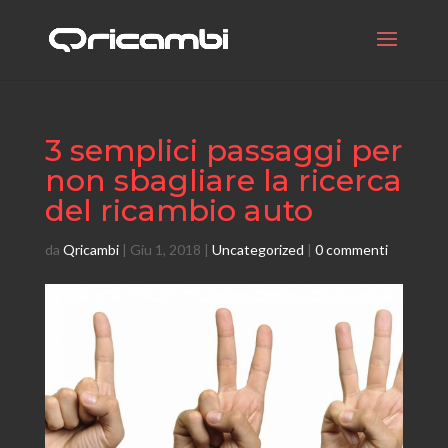
3 semplici passaggi per
non sbagliare la ricerca
del ricambio auto
da
Qricambi
|
Giu 1, 2018
|
Uncategorized
|
0 commenti