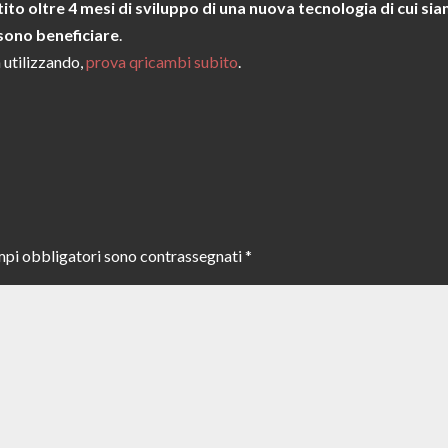
tito oltre 4 mesi di sviluppo di una nuova tecnologia di cui si
ossono beneficiare
.
à utilizzando,
prova qricambi subito
.
mpi obbligatori sono contrassegnati
*