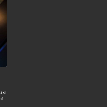
n
à di
 si