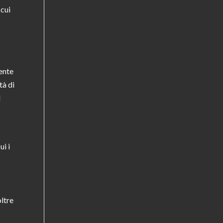
 cui
ente
tà di
I
ui i
oltre