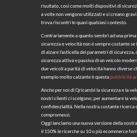
risultato, così come molti dispositivi di sicure
a volte non vengono utilizzati e si creano grav
trova riscontri in quasi qualsiasi contesto.
Contrariamente a quanto sembri ad una prima 
sicurezza e velocità non è sempre costante se l
di alzare l’asticella dei parametri di sicurezza
sicurezza attiva e passiva di un veicolo moderno
due veicoli a parità di velocità hanno diverse c
esempio molto calzante è questa
pubblicità 
Anche per noi di Qricambi la sicurezza e la ve
nostri clienti ci scelgono: per aumentare la vel
confidenzialità. Nella nostra costante ricerca
compromessi.
Oggi lanciamo una nuova versione della nostr
il 150% le ricerche su 10 o più ecommerce forn