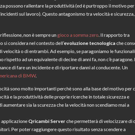
zza possono rallentare la produttività (ed è purtroppo il motivo per
i incidenti sul lavoro). Questo antagonismo tra velocità e sicurezza,
riflessione, non è sempre un
gioco a somma zero
. Il rapporto tra
o si considera nel contesto dell’
evoluzione tecnologica
che cons
, di velocità o di entrambi. Ad esempio, se paragoniamo le funzionali
 rispetto ad un equivalente di decine di anni fa, non c’è paragone. 
hance di fare un incidente e di riportare danni al conducente. Un
americana di BMW
.
locità sono molto importanti perchè sono alla base del motivo per c
ocità e la produttività delle proprie ricerche in totale sicurezza e
 di aumentare sia la scurezza che la velocità non scendiamo mai a
a applicazione
Qricambi Server
che permetterà di velocizzare di 
itori. Per poter raggiungere questo risultato senza scendere a