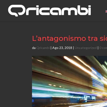
L’antagonismo tra si
da
Qricambi
|
Ago 23, 2018
|
Uncategorized
|
0 co