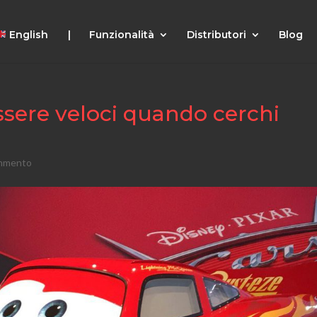
English |
Funzionalità
Distributori
Blog
ssere veloci quando cerchi
mmento