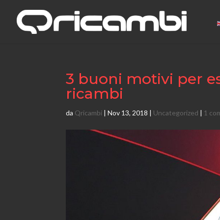
3 buoni motivi per e
ricambi
da
Qricambi
|
Nov 13, 2018
|
Uncategorized
|
1 co