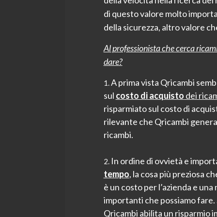
della velocità nella ricerca de
di questo valore molto importa
della sicurezza, altro valore ch
Al professionista che cerca ricam
dare?
A prima vista Qricambi semb
sul
costo di acquisto
dei rica
risparmiato sul costo di acquis
rilevante che Qricambi genera
ricambi.
In ordine di ovvietà e import
tempo
, la cosa più preziosa c
è un costo per l’azienda e una
importanti che possiamo fare. S
Qricambi abilita un risparmio 