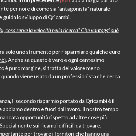
i ricambi. In un precedente
post
abbiamo già parlato
nte per noi e di come sia “antagonista” naturale
e guida lo sviluppo di Qricambi.
bi,
cosa serve la velocità nella ricerca? Che vantaggi può
ra solo uno strumento per risparmiare qualche euro
mbi
. Anche se questo è vero e ogni centesimo
to è puro margine, si tratta del valore meno
 quando viene usato da un professionista che cerca
anza, il secondo risparmio portato da Qricambi è il
he abbiamo dentro e fuori dal lavoro. Il nostro tempo
 mancata opportunità rispetto ad altre cose più
pecialmente sui ricambi difficili da trovare,
importante per trovare i fornitori che hanno una