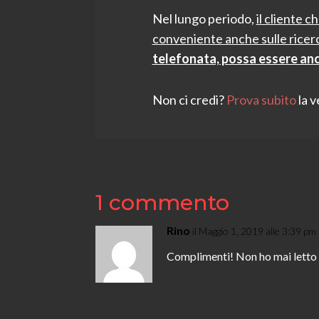
Nel lungo periodo,
il cliente c
conveniente anche sulle ricerc
telefonata, possa essere anc
Non ci credi?
Prova subito
la v
1 commento
Rino
il Maggio 1, 2019 alle 3:39 pm
Complimenti! Non ho mai letto 