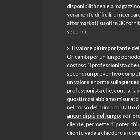
disponibilità reale a magazzino
veramente difficili, di ricercare
aftermarket) su oltre 30 fornit
secondi.
Il valore più importante de
Qricambi per un lungo periodo.
costoso, il professionista che 
secondi un preventivo competit
un valore enorme sulla
percezi
professionista che, contrariame
questi mesi abbiamo misurato c
nel corso del primo contatto r
ancor di più nel lungo
: se il p
cliente, permette di poter chiud
cliente vada a chiedere ai com