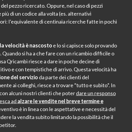
 del pezzo ricercato. Oppure, nel caso di pezzi
 più di un codice alla volta (es. alternativi
ori: l’equivalente di centinaia ricerche fatte in pochi
lla velocità è nascosto
e lo si capisce solo provando
 Quando si ha a che fare con un ricambio difficile o
usa Qricambi riesce a dare in poche decine di
ivo e con tempistiche di arrivo. Questa velocità ha
one del servizio
da parte dei clienti del
nte ai colleghi, riesce a trovare “tutto e subito”. In
on alcuni nostri clienti che poter
dare un responso
iesca ad
alzare le vendite nel breve termine e
reventivo è in linea con le aspettative e necessità del
ere la vendita subito limitando la possibilità che il
petitor.